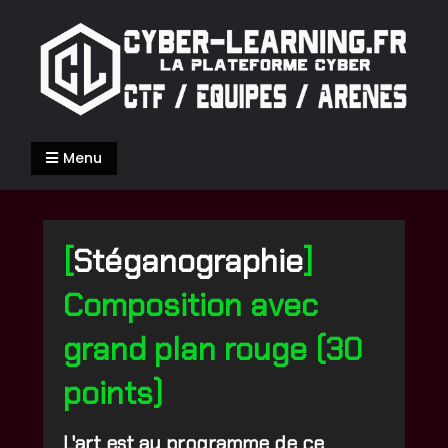
Skip
to
content
Cyber-Learning.fr
La Cyber-Sécurité de façon ludique
Menu
[
Stéganographie
]
Composition avec
grand plan rouge (30
points)
L'art est au programme de ce