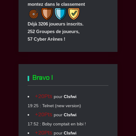
montez dans le classement
Déjà 3206 joueurs inscrits.
252 Groupes de joueurs,
57 Cyber Arènes !
Bravo !
+20Pts
pour
Clsfwi
19:25 : Telnet (new version)
+20Pts
pour
Clsfwi
17:52 : Boby comptait en bibi !
+20Pts
pour
Clsfwi