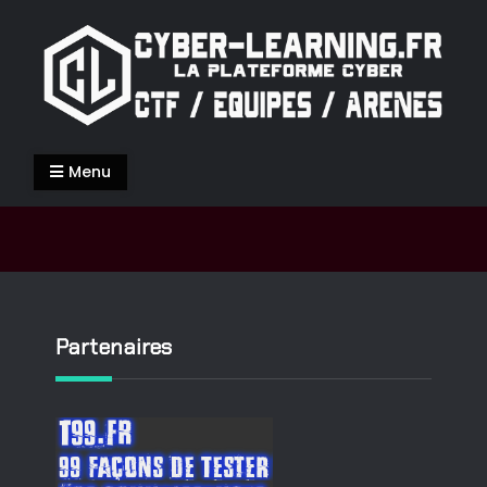
Skip
to
content
Cyber-Learning.fr
La Cyber-Sécurité de façon ludique
Menu
Partenaires