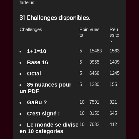
farfelus.
31 Challenges disponibles.
Challenges
Poin
Vues
Réu
ts
ssite
s
1+1=10
5
15463
1563
Base 16
5
9955
1409
Octal
5
6468
1245
85 nuances pour
5
1230
155
un PDF
GaBu ?
10
7591
921
C'est signé !
10
8159
645
Le monde se divise
10
7682
412
en 10 catégories