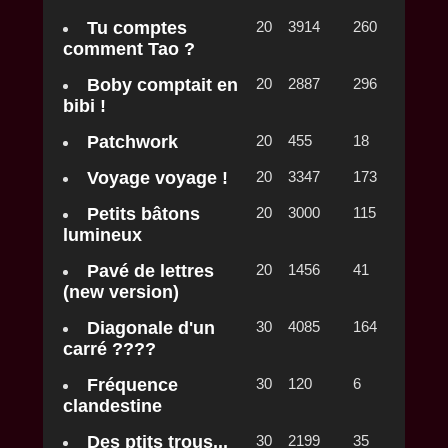
Tu comptes
20
3914
260
comment Tao ?
Boby comptait en
20
2887
296
bibi !
Patchwork
20
455
18
Voyage voyage !
20
3347
173
Petits bâtons
20
3000
115
lumineux
Pavé de lettres
20
1456
41
(new version)
Diagonale d'un
30
4085
164
carré ????
Fréquence
30
120
6
clandestine
Des ptits trous...
30
2199
35