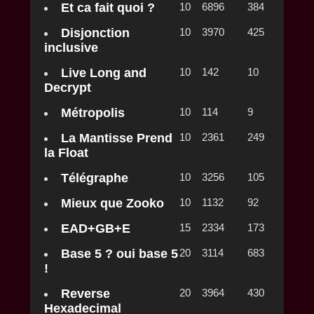
Et ca fait quoi ?
10
6896
384
Disjonction
10
3970
425
inclusive
Live Long and
10
142
10
Decrypt
Métropolis
10
114
9
La Mantisse Prend
10
2361
249
la Float
Télégraphe
10
3256
105
Mieux que Zooko
10
1132
92
EAD+GB+E
15
2334
173
Base 5 ? oui base 5
20
3114
683
!
Reverse
20
3964
430
Hexadecimal