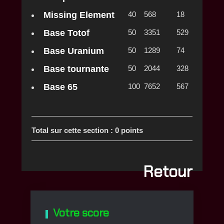
Missing Element
40
568
18
Base Totof
50
3351
529
Base Uranium
50
1289
74
Base tournante
50
2044
328
Base 65
100
7652
567
Total sur cette section : 0 points
Retour
Votre score