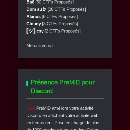
Ba6
[50 CTFs Proposés]
Dom su🤘
[28 CTFs Proposés]
Alanus
[6 CTFs Proposés]
Cloudy
[3 CTFs Proposés]
𓊈ツ𓊉 csy
[2 CTFs Proposés]
Merci à vous !
Présence PreMID pour
Discord
New
PreMiD améliore votre activité
Discord en affichant votre activité web
en temps réel. Prise en charge de plus
de 1000 services à ce jour dont Cyber-