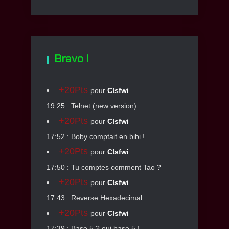
Bravo !
+20Pts
pour
Clsfwi
19:25 : Telnet (new version)
+20Pts
pour
Clsfwi
17:52 : Boby comptait en bibi !
+20Pts
pour
Clsfwi
17:50 : Tu comptes comment Tao ?
+20Pts
pour
Clsfwi
17:43 : Reverse Hexadecimal
+20Pts
pour
Clsfwi
17:39 : Base 5 ? oui base 5 !