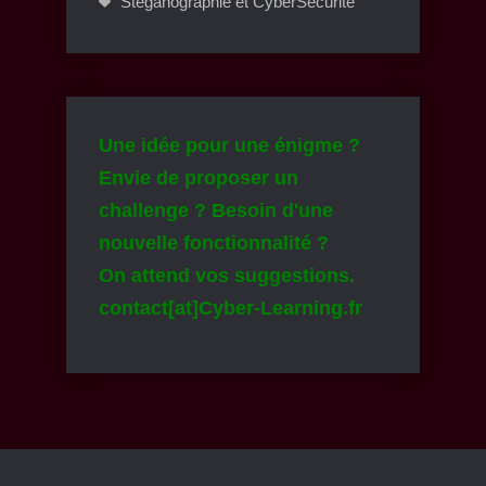
Stéganographie et CyberSécurité
Une idée pour une énigme ?
Envie de proposer un
challenge ? Besoin d'une
nouvelle fonctionnalité ?
On attend vos suggestions.
contact[at]Cyber-Learning.fr